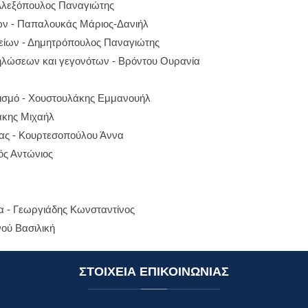
 Αλεξόπουλος Παναγιώτης
ων - Παπαλουκάς Μάριος-Δανιήλ
είων - Δημητρόπουλος Παναγιώτης
ηλώσεων και γεγονότων - Βρόντου Ουρανία
τισμό - Χουστουλάκης Εμμανουήλ
άκης Μιχαήλ
ας - Κουρτεσοπούλου Άννα
ός Αντώνιος
α - Γεωργιάδης Κωνσταντίνος
νού Βασιλική
ΣΤΟΙΧΕΙΑ
ΕΠΙΚΟΙΝΩΝΙΑΣ