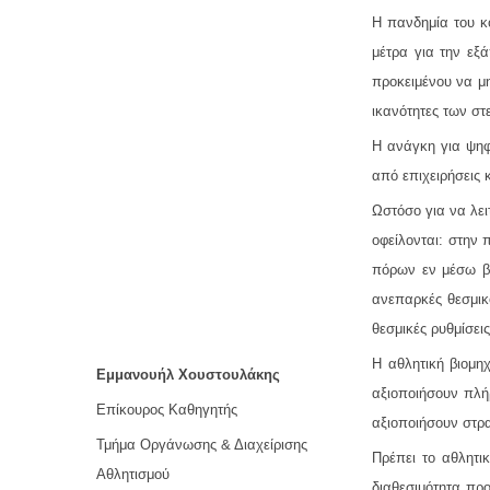
Η πανδημία του κ
μέτρα για την εξ
προκειμένου να μη
ικανότητες των σ
Η ανάγκη για ψηφ
από επιχειρήσεις 
Ωστόσο για να λει
οφείλονται: στην
πόρων εν μέσω βα
ανεπαρκές θεσμικ
θεσμικές ρυθμίσεις
Η αθλητική βιομηχ
Εμμανουήλ Χουστουλάκης
αξιοποιήσουν πλή
Επίκουρος Καθηγητής
αξιοποιήσουν στρα
Τμήμα Οργάνωσης & Διαχείρισης
Πρέπει το αθλητι
Αθλητισμού
διαθεσιμότητα προ