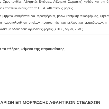
ς Ομοσπονδίες, Αθλητικές Ενώσεις, Αθλητικά Σωματεία) καθώς και την 
υς εποπτευόμενους από τη Γ.Γ.Α. αθλητικούς φορείς.
α μητρώα αναμένεται να προσφέρουν, μέσω κεντρικής πλατφόρμας, ψηφιοπ
αι παρακολούθηση σχολών προπονητών και μελλοντικά εκπαιδευτών, η δ
ασία με όλους τους αρμόδιους φορείς (ΥΠΕΣ, Δήμοι, κ.λπ.).
 το πλήρες κείμενο της παρουσίασης
ΙΝΑΡΊΩΝ ΕΠΙΜΌΡΦΩΣΗΣ ΑΘΛΗΤΙΚΏΝ ΣΤΕΛΕΧΏΝ