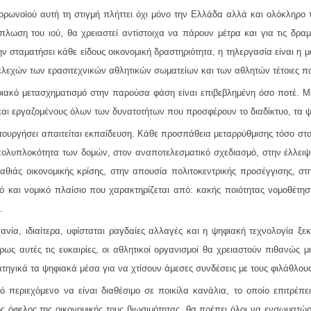
ορωνοϊού αυτή τη στιγμή πλήττει όχι μόνο την Ελλάδα αλλά και ολόκληρο 
άπλωση του ιού, θα χρειαστεί αντίστοιχα να πάρουν μέτρα και για τις δρα
ν σταματήσει κάθε είδους οικονομική δραστηριότητα, η τηλεργασία είναι η μ
τελεχών των ερασιτεχνικών αθλητικών σωματείων και των αθλητών τέτοιες 
ιακό μετασχηματισμό στην παρούσα φάση είναι επιβεβλημένη όσο ποτέ. Μ
και εργαζομένους όλων των δυνατοτήτων που προσφέρουν το διαδίκτυο, τα ψη
τουργήσει απαιτείται εκπαίδευση. Κάθε προσπάθεια μεταρρύθμισης τόσο στο
 πολυπλοκότητα των δομών, στον αναποτελεσματικό σχεδιασμό, στην έλλειψ
θιάς οικονομικής κρίσης, στην απουσία πολιτοκεντρικής προσέγγισης, στ
ό και νομικό πλαίσιο που χαρακτηρίζεται από: κακής ποιότητας νομοθέτησ
.
ανία, ιδιαίτερα, υφίσταται ραγδαίες αλλαγές και η ψηφιακή τεχνολογία ξε
ρως αυτές τις ευκαιρίες, οι αθλητικοί οργανισμοί θα χρειαστούν πιθανώς 
τηγικά τα ψηφιακά μέσα για να χτίσουν άμεσες συνδέσεις με τους φιλάθλους
κό περιεχόμενο να είναι διαθέσιμο σε ποικίλα κανάλια, το οποίο επιτρέπ
ς όφελος της οικονομικής τους βιωσιμότητας. θα πρέπει όλοι να ενσωματώσ