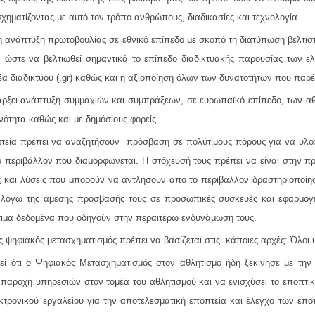
χηματίζοντας με αυτό τον τρόπο ανθρώπους, διαδικασίες και τεχνολογία.
η ανάπτυξη πρωτοβουλίας σε εθνικό επίπεδο με σκοπό τη διατύπωση βέλτιστ
ώστε να βελτιωθεί σημαντικά το επίπεδο διαδικτυακής παρουσίας των ε
έα διαδικτύου (.gr) καθώς και η αξιοποίηση όλων των δυνατοτήτων που πα
ρξει ανάπτυξη συμμαχιών και συμπράξεων, σε ευρωπαϊκό επίπεδο, των αθ
ινότητα καθώς και με δημόσιους φορείς.
τεία πρέπει να αναζητήσουν πρόσβαση σε πολύτιμους πόρους για να υλοπ
ό περιβάλλον που διαμορφώνεται. Η στόχευσή τους πρέπει να είναι στην 
ς και λύσεις που μπορούν να αντλήσουν από το περιβάλλον δραστηριοποίησή
λόγω της άμεσης πρόσβασής τους σε προσωπικές συσκευές και εφαρμογές
ιμα δεδομένα που οδηγούν στην περαιτέρω ενδυνάμωσή τους.
 ψηφιακός μετασχηματισμός πρέπει να βασίζεται στις κάποιες αρχές: Όλοι 
θεί ότι ο Ψηφιακός Μετασχηματισμός στον αθλητισμό ήδη ξεκίνησε με τη
παροχή υπηρεσιών στον τομέα του αθλητισμού και να ενισχύσει το εποπτικό
κτρονικού εργαλείου για την αποτελεσματική εποπτεία και έλεγχο των επο