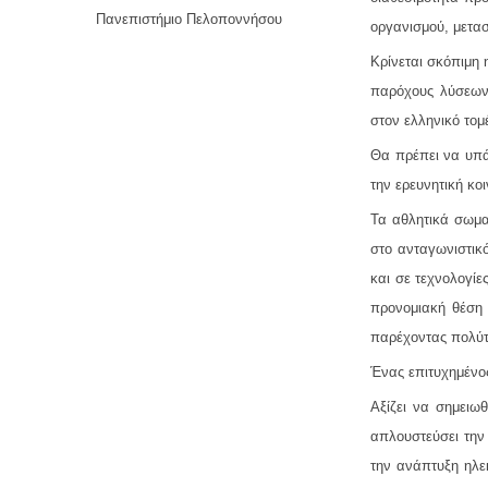
Πανεπιστήμιο Πελοποννήσου
οργανισμού, μετασ
Κρίνεται σκόπιμη 
παρόχους λύσεων 
στον ελληνικό τομ
Θα πρέπει να υπά
την ερευνητική κο
Τα αθλητικά σωμα
στο ανταγωνιστικ
και σε τεχνολογίε
προνομιακή θέση 
παρέχοντας πολύτ
Ένας επιτυχημένος
Αξίζει να σημειω
απλουστεύσει την 
την ανάπτυξη ηλε