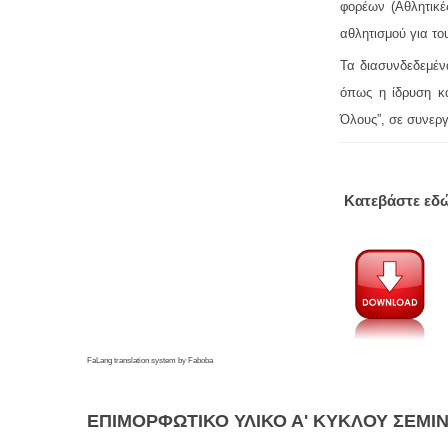
φορέων (Αθλητικέ
αθλητισμού για το
Τα διασυνδεδεμέν
όπως η ίδρυση κ
Όλους”, σε συνεργ
Κατεβάστε εδώ
FaLang translation system by Faboba
ΕΠΙΜΟΡΦΩΤΙΚΌ
ΥΛΙΚΌ Α' ΚΎΚΛΟΥ ΣΕΜ