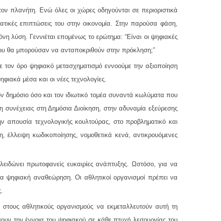
τον πλανήτη. Ενώ όλες οι χώρες οδηγούνται σε περιοριστικά
ματικές επιπτώσεις του στην οικονομία. Στην παρούσα φάση,
όνη λύση. Γεννιέται επομένως το ερώτημα: “Είναι οι ψηφιακές
που θα μπορούσαν να ανταποκριθούν στην πρόκληση;”
ε τον όρο ψηφιακό μετασχηματισμό εννοούμε την αξιοποίηση
φιακά μέσα και οι νέες τεχνολογίες.
ν δημόσιο όσο και τον ιδιωτικό τομέα συναντά κωλύματα που
η συνέχειας στη Δημόσια Διοίκηση, στην αδυναμία εξεύρεσης
ην απουσία τεχνολογικής κουλτούρας, στο προβληματικό και
η, έλλειψη κωδικοποίησης, νομοθετικά κενά, αντικρουόμενες
κλειδώνει πρωτοφανείς ευκαιρίες ανάπτυξης. Ωστόσο, για να
μια ψηφιακή αναθεώρηση. Οι αθλητικοί οργανισμοί πρέπει να
.
ει στους αθλητικούς οργανισμούς να εκμεταλλευτούν αυτή τη
ουν την έννοια του ψηφιακού σε κάθε πτυχή λειτουργίας του