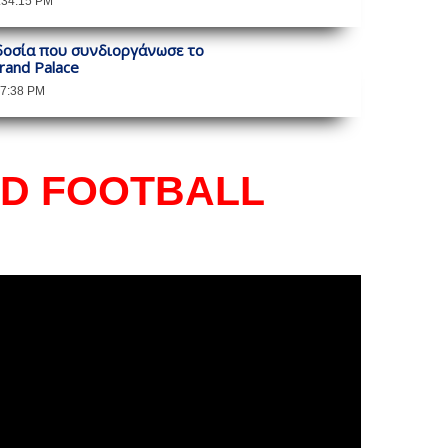
:34:15 PM
οδοσία που συνδιοργάνωσε το
rand Palace
17:38 PM
ND FOOTBALL