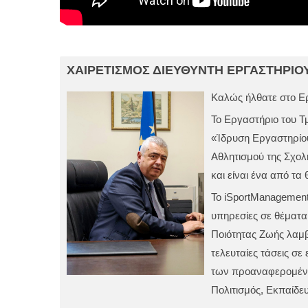
ΧΑΙΡΕΤΙΣΜΟΣ
ΔΙΕΥΘΥΝΤΗ ΕΡΓΑΣΤΗΡΙΟ
Καλώς ήλθατε στο Ε
Το Εργαστήριο του Τ
«Ίδρυση Εργαστηρίου
Αθλητισμού της Σχολ
και είναι ένα από τα
Το iSportManagement
υπηρεσίες σε θέματα
Ποιότητας Ζωής λαμβά
τελευταίες τάσεις σε
των προαναφερομένων
Πολιτισμός, Εκπαίδε