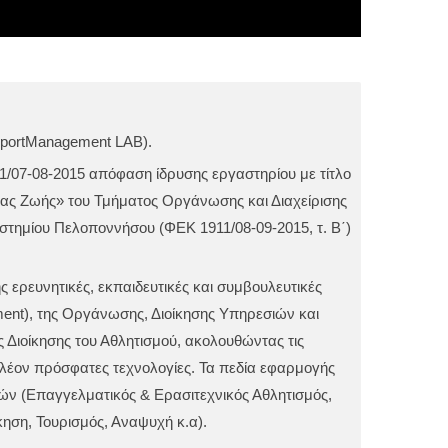
SportManagement LAB).
1/07-08-2015 απόφαση ίδρυσης εργαστηρίου με τίτλο
τας Ζωής» του Τμήματος Οργάνωσης και Διαχείρισης
στημίου Πελοποννήσου (ΦΕΚ 1911/08-09-2015, τ. Β΄)
 ερευνητικές, εκπαιδευτικές και συμβουλευτικές
ment), της Οργάνωσης, Διοίκησης Υπηρεσιών και
ς Διοίκησης του Αθλητισμού, ακολουθώντας τις
ς πλέον πρόσφατες τεχνολογίες. Τα πεδία εφαρμογής
ών (Επαγγελματικός & Ερασιτεχνικός Αθλητισμός,
κηση, Τουρισμός, Αναψυχή κ.α).