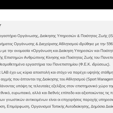
Υ
ργαστήριο Οργάνωσης, Διοίκησης Υπηρεσιών & Ποιότητας Ζωής (i
μήματος Οργάνωσης & Διαχείρισης Αθλητισμού ιδρύθηκε με την 596
 με την ονομασία «Οργάνωση και Διοίκηση Υπηρεσιών και Ποιότη
ής Επιστημών Ανθρώπινης Κίνησης και Ποιότητας Ζωής του Πανεπι
 θεσμοθετημένα εργαστήρια του Πανεπιστημίου (
Φ.Ε.Κ. ιδρύσεως
).
 LAB έχει ως κύρια αποστολή και στόχο να παρέχει υψηλής στάθμης
 αιχμής που άπτονται της Διοίκησης του Αθλητισμού (Sport Manage
νοντας υπόψη τις τελευταίες εξελίξεις στον επιστημονικό χώρο τη
 εθνικό, ευρωπαικό, αλλά και διεθνές επίπεδο και αξιοποιώντας τι
 γνωστικών αντικειμένων είναι οι επιχειρήσεις παροχής υπηρεσι
υση, Επιμόρφωση, Οργανισμοί Τοπικής Αυτοδιοίκησης, Δημόσια Διοί