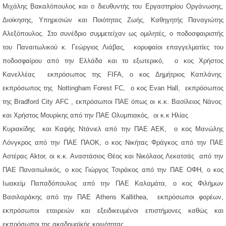
Μιχάλης Βακαλόπουλος
και ο διευθυντής του Εργαστηρίου Οργάνωσης,
Διοίκησης, Υπηρεσιών και Ποιότητας Ζωής, Καθηγητής Παναγιώτης
Αλεξόπουλος. Στο συνέδριο συμμετείχαν ως ομιλητές,
ο ποδοσφαιριστής
του Παναιτωλικού κ. Γεώργιος Λιάβας
, κορυφαίοι επαγγελματίες του
ποδοσφαίρου από την Ελλάδα και το εξωτερικό, ο κος Χρήστος
Κανελλέας εκπρόσωπος της FIFA,
ο κος Δημήτριος Καπλάνης
εκπρόσωπος της Nottingham Forest FC
,
ο κος Evan Hall, εκπρόσωπος
της Bradford City AFC
, εκπρόσωποι ΠΑΕ όπως
οι κ.κ. Βασίλειος Νάνος
και Χρήστος Μουρίκης από την ΠΑΕ Ολυμπιακός,
οι κ.κ Ηλίας
Κυριακίδης και Καψής Ντάνιελ από την ΠΑΕ ΑΕΚ,
ο κος Μανώλης
Λόνγκρος από την ΠΑΕ ΠΑΟΚ
,
ο κος Νικήτας Φράγκος από την ΠΑΕ
Αστέρας Aktor
,
οι κ.κ. Αναστάσιος Θέος και Νικόλαος Λεκατσάς από την
ΠΑΕ Παναιτωλικός
, ο κος Γιώργος Τσιράκος από την ΠΑΕ ΟΦΗ,
ο κος
Ιωακείμ Παπαδόπουλος από την ΠΑΕ Καλαμάτα
, ο κος Φιλήμων
Βασιλαράκης από την ΠΑΕ Athens Kallithea, εκπρόσωποι φορέων,
εκπρόσωποι εταιρειών και εξειδικευμένοι επιστήμονες καθώς και
εκπρόσωποι της ακαδημαϊκής κοινότητας.