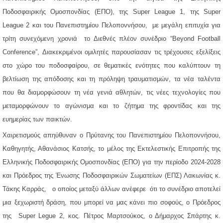
Ποδοσφαιρικής Ομοσπονδίας (ΕΠΟ), της Super League 1, της Super
League 2 και του Πανεπιστημίου Πελοποννήσου, με μεγάλη επιτυχία για
τρίτη συνεχόμενη χρονιά το Διεθνές πλέον συνέδριο “Beyond Football
Conference”, Διακεκριμένοι ομιλητές παρουσίασαν τις τρέχουσες εξελίξεις
στο χώρο του ποδοσφαίρου, σε θεματικές ενότητες που καλύπτουν τη
βελτίωση της απόδοσης και τη πρόληψη τραυματισμών, τα νέα ταλέντα
που θα διαμορφώσουν τη νέα γενιά αθλητών, τις νέες τεχνολογίες που
μεταμορφώνουν το αγώνισμα και το ζήτημα της φροντίδας και της
ευημερίας των παικτών.
Χαιρετισμούς απηύθυναν ο Πρύτανης του Πανεπιστημίου Πελοποννήσου,
Καθηγητής, Αθανάσιος Κατσής,
το μέλος της Εκτελεστικής Επιτροπής της
Ελληνικής Ποδοσφαιρικής Ομοσπονδίας (ΕΠΟ) για την περίοδο 2024-2028
και Πρόεδρος της Ένωσης Ποδοσφαιρικών Σωματείων (ΕΠΣ) Λακωνίας κ.
Τάκης Καρράς,
ο οποίος μεταξύ άλλων ανέφερε ότι το συνέδριο αποτελεί
μια ξεχωριστή δράση, που μπορεί να μας κάνει πιο σοφούς, ο Πρόεδρος
της Super Legue 2, κος. Πέτρος Μαρτσούκος,
ο Δήμαρχος Σπάρτης κ.