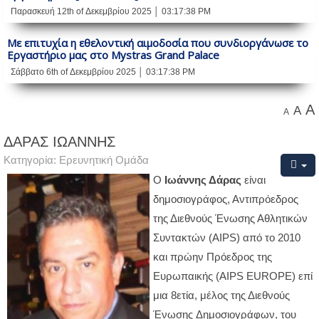
Παρασκευή 12th of Δεκεμβρίου 2025 │ 03:17:38 PM
Με επιτυχία η εθελοντική αιμοδοσία που συνδιοργάνωσε το
Εργαστήριο μας στο Mystras Grand Palace
Σάββατο 6th of Δεκεμβρίου 2025 │ 03:17:38 PM
A
A
A
ΔΑΡΑΣ ΙΩΑΝΝΗΣ
Κατηγορία:
Ερευνητική Ομάδα
Ο
Ιωάννης Δάρας
είναι
δημοσιογράφος, Αντιπρόεδρος
της Διεθνούς Ένωσης Αθλητικών
Συντακτών (AIPS) από το 2010
και πρώην Πρόεδρος της
Ευρωπαικής (AIPS EUROPE) επί
μια 8ετία, μέλος της Διεθνούς
Ένωσης Δημοσιογράφων, του