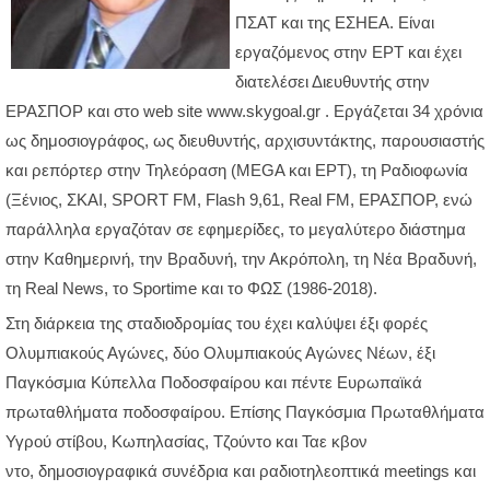
ΠΣΑΤ και της ΕΣΗΕΑ. Είναι
εργαζόμενος στην ΕΡΤ και έχει
διατελέσει Διευθυντής στην
ΕΡΑΣΠΟΡ και στο web site www.skygoal.gr . Εργάζεται 34 χρόνια
ως δημοσιογράφος, ως διευθυντής, αρχισυντάκτης, παρουσιαστής
και ρεπόρτερ στην Τηλεόραση (MEGA και ΕΡΤ), τη Ραδιοφωνία
(Ξένιος, ΣΚΑΙ, SPORT FM, Flash 9,61, Real FM, ΕΡΑΣΠΟΡ, ενώ
παράλληλα εργαζόταν σε εφημερίδες, το μεγαλύτερο διάστημα
στην Καθημερινή, την Βραδυνή, την Ακρόπολη, τη Νέα Βραδυνή,
τη Real News, το Sportime και το ΦΩΣ (1986-2018).
Στη διάρκεια της σταδιοδρομίας του έχει καλύψει έξι φορές
Ολυμπιακούς Αγώνες, δύο Ολυμπιακούς Αγώνες Νέων, έξι
Παγκόσμια Κύπελλα Ποδοσφαίρου και πέντε Ευρωπαϊκά
πρωταθλήματα ποδοσφαίρου. Επίσης Παγκόσμια Πρωταθλήματα
Υγρού στίβου, Κωπηλασίας, Τζούντο και Ταε κβον
ντο, δημοσιογραφικά συνέδρια και ραδιοτηλεοπτικά meetings και